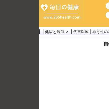
| |
健康と病気
> |
代替医療
|
非毒性の
自