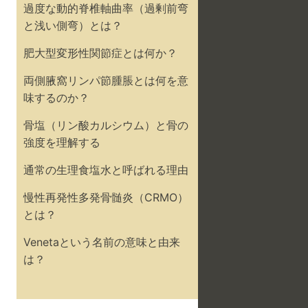
過度な動的脊椎軸曲率（過剰前弯
と浅い側弯）とは？
肥大型変形性関節症とは何か？
両側腋窩リンパ節腫脹とは何を意
味するのか？
骨塩（リン酸カルシウム）と骨の
強度を理解する
通常の生理食塩水と呼ばれる理由
慢性再発性多発骨髄炎（CRMO）
とは？
Venetaという名前の意味と由来
は？