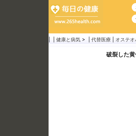
| |
健康と病気
> |
代替医療
|
オステオ
破裂した黄