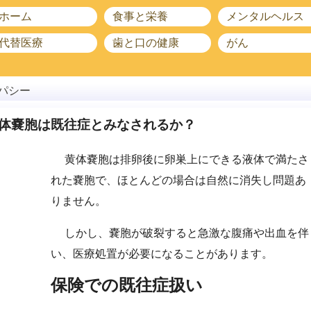
ホーム
食事と栄養
メンタルヘルス
代替医療
歯と口の健康
がん
パシー
体嚢胞は既往症とみなされるか？
黄体嚢胞は排卵後に卵巣上にできる液体で満たさ
れた嚢胞で、ほとんどの場合は自然に消失し問題あ
りません。
しかし、嚢胞が破裂すると急激な腹痛や出血を伴
い、医療処置が必要になることがあります。
保険での既往症扱い