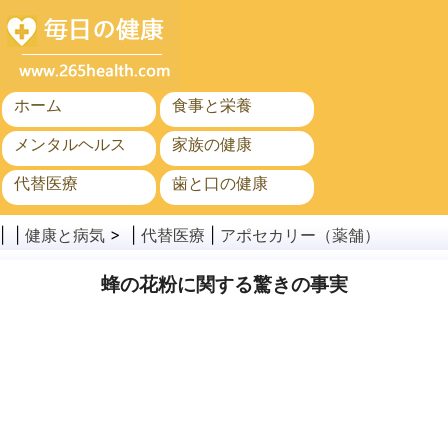
ホーム
食事と栄養
メンタルヘルス
家族の健康
代替医療
歯と口の健康
がん
公衆衛生
| |
健康と病気
> |
代替医療
|
アポセカリー（薬舗）
蜂の花粉に関する驚きの事実