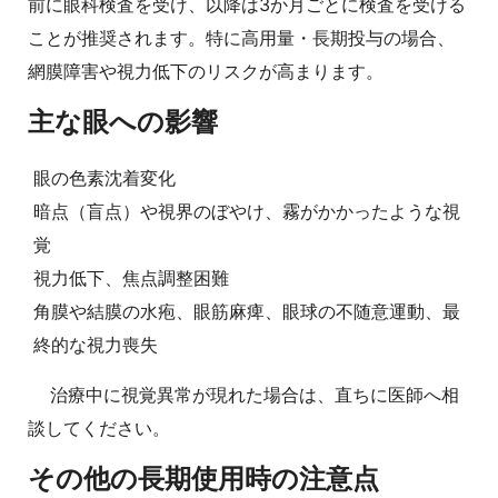
前に眼科検査を受け、以降は3か月ごとに検査を受ける
ことが推奨されます。特に高用量・長期投与の場合、
網膜障害や視力低下のリスクが高まります。
主な眼への影響
眼の色素沈着変化
暗点（盲点）や視界のぼやけ、霧がかかったような視
覚
視力低下、焦点調整困難
角膜や結膜の水疱、眼筋麻痺、眼球の不随意運動、最
終的な視力喪失
治療中に視覚異常が現れた場合は、直ちに医師へ相
談してください。
その他の長期使用時の注意点