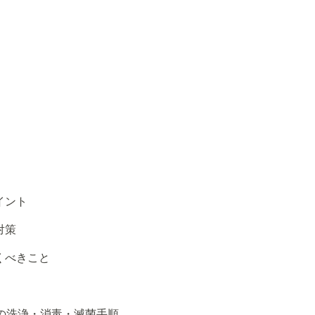
イント
対策
くべきこと
イスの洗浄・消毒・滅菌手順