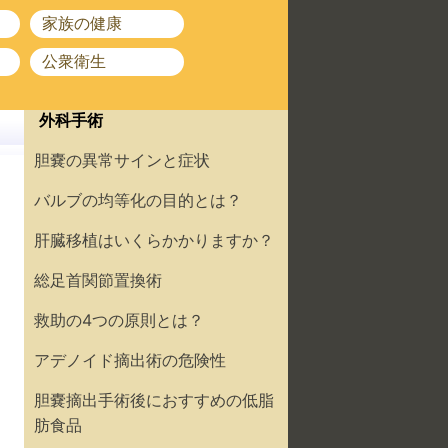
家族の健康
公衆衛生
外科手術
胆嚢の異常サインと症状
バルブの均等化の目的とは？
肝臓移植はいくらかかりますか？
総足首関節置換術
救助の4つの原則とは？
アデノイド摘出術の危険性
胆嚢摘出手術後におすすめの低脂
肪食品