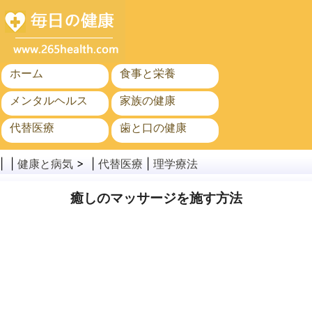
ホーム
食事と栄養
メンタルヘルス
家族の健康
代替医療
歯と口の健康
がん
公衆衛生
| |
健康と病気
> |
代替医療
|
理学療法
癒しのマッサージを施す方法