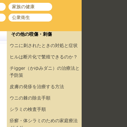
家族の健康
公衆衛生
その他の咬傷・刺傷
ウニに刺されたときの対処と症状
ヒルは断片化で繁殖できるのか？
チigger（かゆみダニ）の治療法と
予防策
皮膚の発疹を治療する方法
ウニの棘の除去手順
シラミの検査手順
疥癬・体シラミのための家庭療法