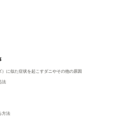
事
ズ）に似た症状を起こすダニやその他の原因
処法
る方法