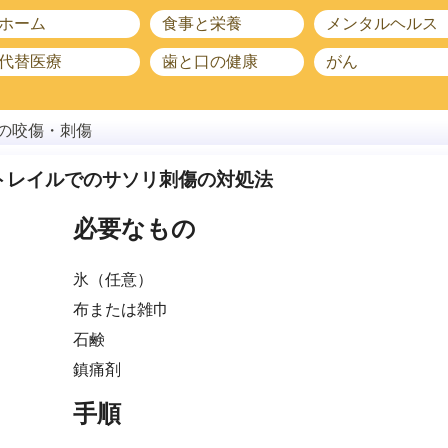
ホーム
食事と栄養
メンタルヘルス
代替医療
歯と口の健康
がん
の咬傷・刺傷
トレイルでのサソリ刺傷の対処法
必要なもの
氷（任意）
布または雑巾
石鹸
鎮痛剤
手順