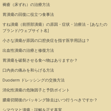
褥瘡（床ずれ）の治療方法
胃潰瘍の回復に役立つ食事法
すね潰瘍（前脛部潰瘍）の原因・症状・治療法 - [あなたの
ブランド/ウェブサイト名]
小さな潰瘍が原因の口腔炎症を指す医学用語は？
出血性潰瘍の治療と修復方法
胃潰瘍を破裂させる食べ物はありますか？
口内炎の痛みを和らげる方法
Duoderm ドレッシングの交換方法
消化性潰瘍の危険因子と予防ポイント
膿瘍切開後のパッキング除去はいつ行うべきですか？
シマウマと潰瘍：誤解を正す真実