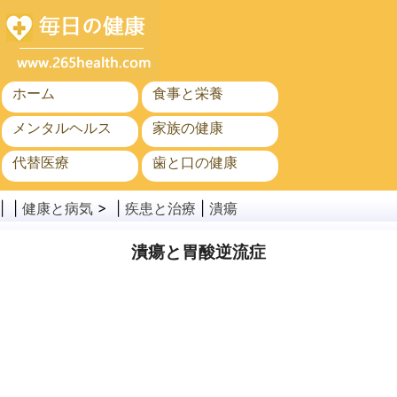
ホーム
食事と栄養
メンタルヘルス
家族の健康
代替医療
歯と口の健康
がん
公衆衛生
| |
健康と病気
> |
疾患と治療
|
潰瘍
潰瘍と胃酸逆流症