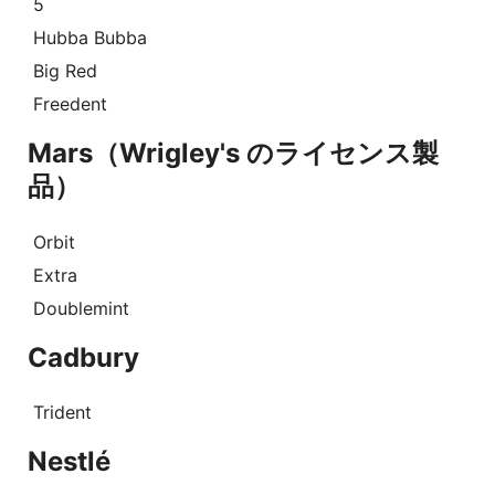
5
Hubba Bubba
Big Red
Freedent
Mars（Wrigley's のライセンス製
品）
Orbit
Extra
Doublemint
Cadbury
Trident
Nestlé