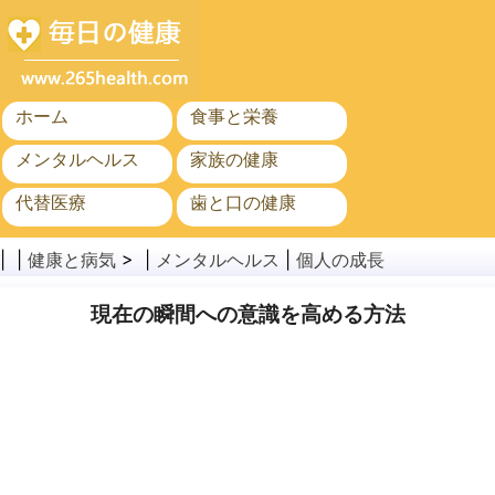
ホーム
食事と栄養
メンタルヘルス
家族の健康
代替医療
歯と口の健康
がん
公衆衛生
| |
健康と病気
> |
メンタルヘルス
|
個人の成長
現在の瞬間への意識を高める方法