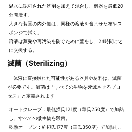
温水に認可された洗剤を加えて混合し、機器を最低20
分間浸す。
大きな装置の内外側は、同様の溶液を含ませた布やス
ポンジで拭く。
溶液は蒸発や再汚染を防ぐために蓋をし、24時間ごと
に交換する。
滅菌（Sterilizing）
体液に直接触れた可能性がある器具や材料は、滅菌
が必要です。滅菌は「すべての生物を死滅させるプロ
セス」と定義されます。
オートクレーブ：最低摂氏121度（華氏250度）で加熱
し、すべての微生物を殺菌。
乾熱オーブン：約摂氏177度（華氏350度）で加熱し、