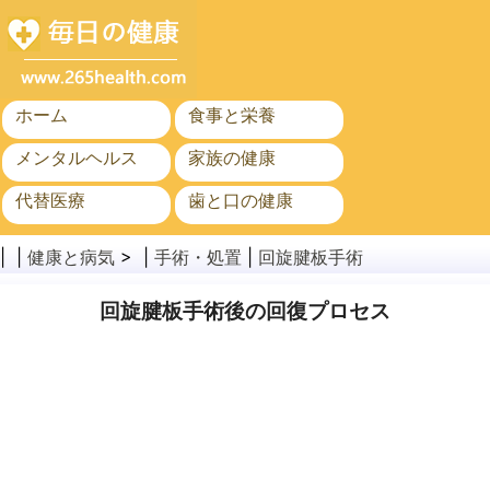
ホーム
食事と栄養
メンタルヘルス
家族の健康
代替医療
歯と口の健康
がん
公衆衛生
| |
健康と病気
> |
手術・処置
|
回旋腱板手術
回旋腱板手術後の回復プロセス