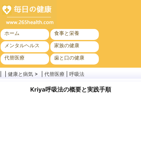
ホーム
食事と栄養
メンタルヘルス
家族の健康
代替医療
歯と口の健康
がん
公衆衛生
| |
健康と病気
> |
代替医療
|
呼吸法
Kriya呼吸法の概要と実践手順