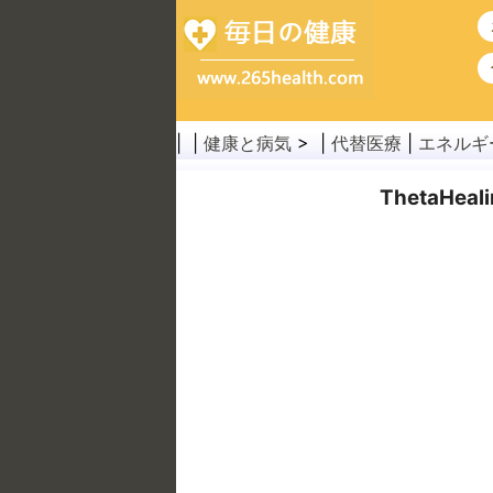
| |
健康と病気
> |
代替医療
|
エネルギ
ThetaH