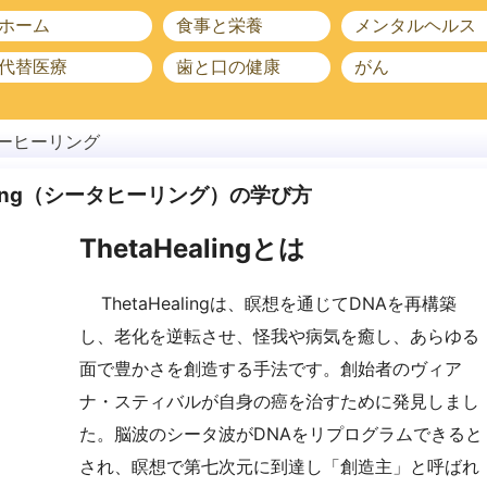
ホーム
食事と栄養
メンタルヘルス
代替医療
歯と口の健康
がん
ーヒーリング
ealing（シータヒーリング）の学び方
ThetaHealingとは
ThetaHealingは、瞑想を通じてDNAを再構築
し、老化を逆転させ、怪我や病気を癒し、あらゆる
面で豊かさを創造する手法です。創始者のヴィア
ナ・スティバルが自身の癌を治すために発見しまし
た。脳波のシータ波がDNAをリプログラムできると
され、瞑想で第七次元に到達し「創造主」と呼ばれ