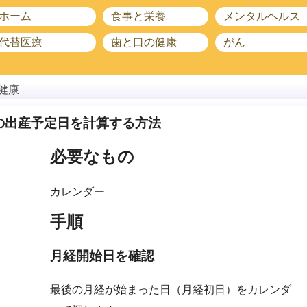
ホーム
食事と栄養
メンタルヘルス
代替医療
歯と口の健康
がん
健康
の出産予定日を計算する方法
必要なもの
カレンダー
手順
月経開始日を確認
最後の月経が始まった日（月経初日）をカレンダ