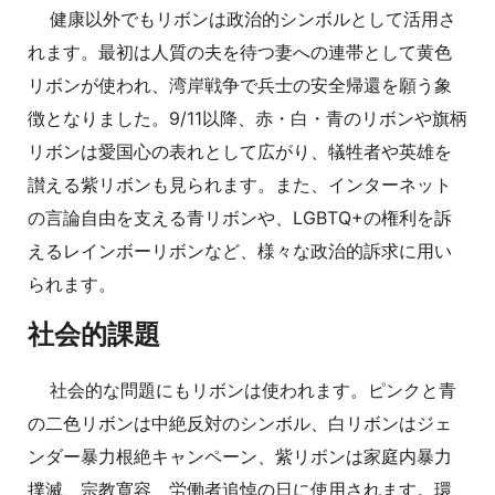
健康以外でもリボンは政治的シンボルとして活用さ
れます。最初は人質の夫を待つ妻への連帯として黄色
リボンが使われ、湾岸戦争で兵士の安全帰還を願う象
徴となりました。9/11以降、赤・白・青のリボンや旗柄
リボンは愛国心の表れとして広がり、犠牲者や英雄を
讃える紫リボンも見られます。また、インターネット
の言論自由を支える青リボンや、LGBTQ+の権利を訴
えるレインボーリボンなど、様々な政治的訴求に用い
られます。
社会的課題
社会的な問題にもリボンは使われます。ピンクと青
の二色リボンは中絶反対のシンボル、白リボンはジェ
ンダー暴力根絶キャンペーン、紫リボンは家庭内暴力
撲滅、宗教寛容、労働者追悼の日に使用されます。環