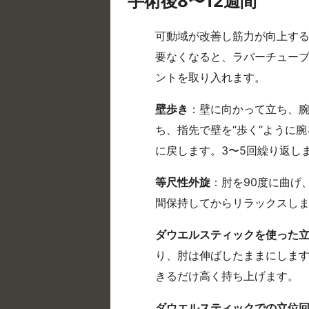
手術後8〜12週間
可動域が改善し筋力が向上す
要なくなると、ラバーチュー
ントを取り入れます。
壁歩き
：壁に向かって立ち、
ち、指先で壁を“歩く”ように腕
に戻します。3〜5回繰り返し
等尺性外旋
：肘を90度に曲げ
間保持してからリラックスしま
ダウエルスティックを使った
り、肘は伸ばしたままにしま
きるだけ高く持ち上げます。
ダウエルスティックでの立位