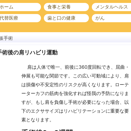
ホーム
食事と栄養
メンタルヘルス
代替医療
歯と口の健康
がん
板手術
手術後の肩リハビリ運動
肩は人体で唯一、前後に360度回転でき、屈曲・
伸展も可能な関節です。この広い可動域により、肩
は損傷や不安定性のリスクが高くなります。ローテ
ーターカフの筋肉を強化すれば怪我の予防になりま
すが、もし肩を負傷し手術が必要になった場合、以
下のエクササイズはリハビリテーションに重要な要
素となります。