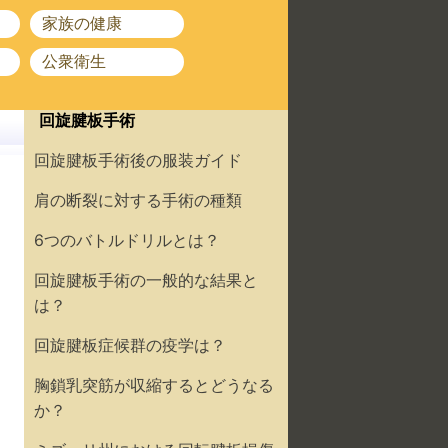
家族の健康
公衆衛生
回旋腱板手術
回旋腱板手術後の服装ガイド
肩の断裂に対する手術の種類
6つのバトルドリルとは？
回旋腱板手術の一般的な結果と
は？
回旋腱板症候群の疫学は？
胸鎖乳突筋が収縮するとどうなる
か？