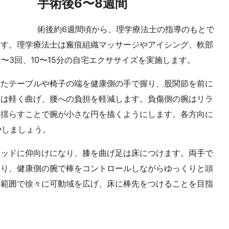
手術後6〜8週間
術後約6週間頃から、理学療法士の指導のもとで
ます。理学療法士は瘢痕組織マッサージやアイシング、軟部
〜3回、10〜15分の自宅エクササイズを実施します。
したテーブルや椅子の端を健康側の手で握り、股関節を前に
膝は軽く曲げ、腰への負担を軽減します。負傷側の腕はリラ
を揺らすことで腕が小さな円を描くようにします。各方向に
やしましょう。
ベッドに仰向けになり、膝を曲げ足は床につけます。両手で
握り、健康側の腕で棒をコントロールしながらゆっくりと頭
い範囲で徐々に可動域を広げ、床に棒先をつけることを目指