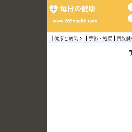
| |
健康と病気
> |
手術・処置
|
回旋腱