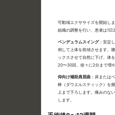
可動域エクササイズを開始し
組織の調整を行い、患者は1日2
ペンデュラムスイング
：安定
倒して上体を前傾させます。
ックスさせて自然に下げ、体
20〜30回、徐々に2分まで増
仰向け補助肩屈曲
：床または
棒（ダウエルスティック）を
上まで下ろします。痛みのな
します。