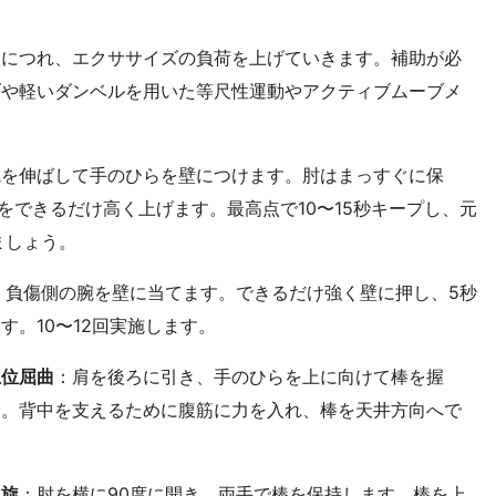
るにつれ、エクササイズの負荷を上げていきます。補助が必
ブや軽いダンベルを用いた等尺性運動やアクティブムーブメ
腕を伸ばして手のひらを壁につけます。肘はまっすぐに保
をできるだけ高く上げます。最高点で10〜15秒キープし、元
ましょう。
、負傷側の腕を壁に当てます。できるだけ強く壁に押し、5秒
す。10〜12回実施します。
立位屈曲
：肩を後ろに引き、手のひらを上に向けて棒を握
す。背中を支えるために腹筋に力を入れ、棒を天井方向へで
回旋
：肘を横に90度に開き、両手で棒を保持します。棒を上