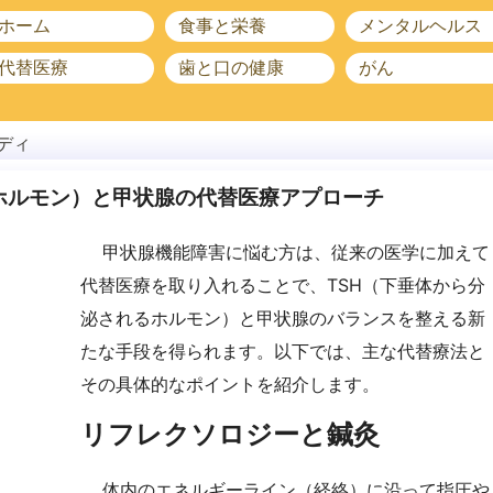
ホーム
食事と栄養
メンタルヘルス
代替医療
歯と口の健康
がん
ディ
激ホルモン）と甲状腺の代替医療アプローチ
甲状腺機能障害に悩む方は、従来の医学に加えて
代替医療を取り入れることで、TSH（下垂体から分
泌されるホルモン）と甲状腺のバランスを整える新
たな手段を得られます。以下では、主な代替療法と
その具体的なポイントを紹介します。
リフレクソロジーと鍼灸
体内のエネルギーライン（経絡）に沿って指圧や