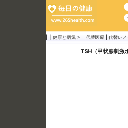
| |
健康と病気
> |
代替医療
|
代替レメ
TSH（甲状腺刺