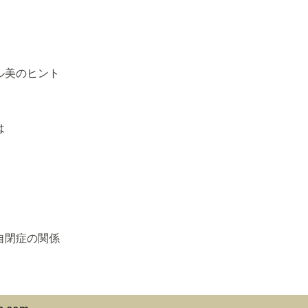
ル美のヒント
は
自閉症の関係