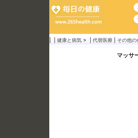
| |
健康と病気
> |
代替医療
|
その他の
マッサ