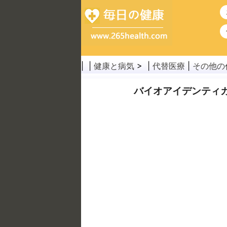
| |
健康と病気
> |
代替医療
|
その他の
バイオアイデンティカ