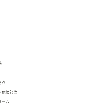
果
意点
き危険部位
リーム