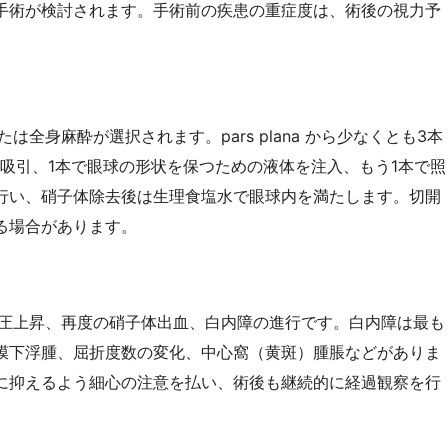
手術が検討されます。手術前の疾患の重症度は、術後の視力予
全身麻酔が選択されます。pars plana から少なくとも3本
吸引、1本で眼球の形状を保つための液体を注入、もう1本で照
行い、硝子体除去後は生理食塩水で眼球内を満たします。切開
る場合があります。
圧上昇、再度の硝子体出血、白内障の進行です。白内障は最も
膜下浮腫、屈折度数の変化、中心窩（黄斑）腫脹などがありま
に抑えるよう細心の注意を払い、術後も継続的に経過観察を行