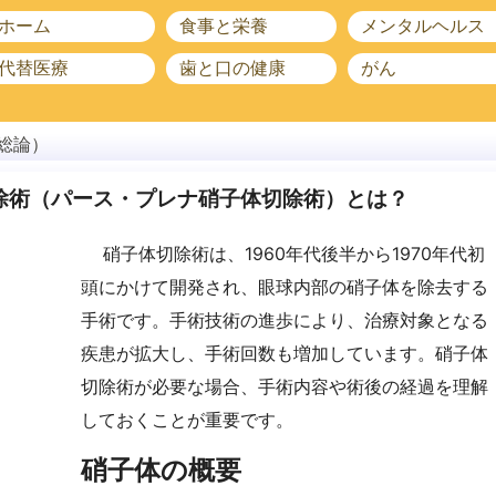
ホーム
食事と栄養
メンタルヘルス
代替医療
歯と口の健康
がん
総論）
子体切除術（パース・プレナ硝子体切除術）とは？
硝子体切除術は、1960年代後半から1970年代初
頭にかけて開発され、眼球内部の硝子体を除去する
手術です。手術技術の進歩により、治療対象となる
疾患が拡大し、手術回数も増加しています。硝子体
切除術が必要な場合、手術内容や術後の経過を理解
しておくことが重要です。
硝子体の概要