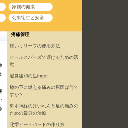
家族の健康
公衆衛生と安全
疼痛管理
軽いリリーフの使用方法
ヒールスパーズで避けるための活
動
快
よ
腱炎緩和の生inger
じ
脇の下に燃える痛みの原因は何で
用
すか？
い
刺す神経のけいれんと足の痛みの
る
ための最良の治療
化学ヒートパッドの作り方