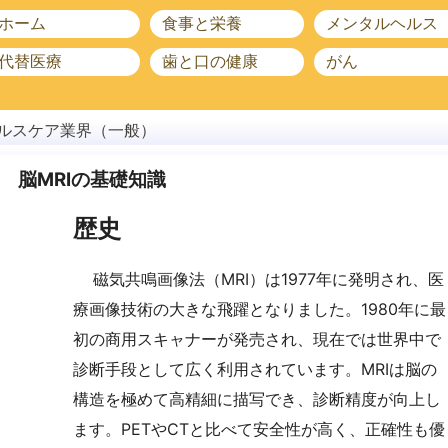
ホーム
食事と栄養
メンタルヘルス
代替医療
歯と口の健康
がん
ルスケア業界（一般）
脳MRIの基礎知識
歴史
磁気共鳴画像法（MRI）は1977年に発明され、医
療画像技術の大きな飛躍となりました。1980年に最
初の商用スキャナーが発売され、現在では世界中で
診断手段として広く利用されています。MRIは脳の
構造を極めて高精細に描写でき、診断精度が向上し
ます。PETやCTと比べて安全性が高く、正確性も優