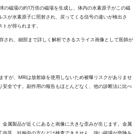
球の磁場の約1万倍の磁場を生成し、体内の水素原子がこの磁
ルスが水素原子に照射され、戻ってくる信号の違いが検出さ
ストが得られます。
存され、細部まで詳しく解析できるスライス画像として医師が
しますが、MRIは放射線を使用しないため被曝リスクがありませ
り安全です。副作用の報告もほとんどなく、他の診断法に比べ
が、金属製品が近くにあると画像に大きな歪みが生じます。金属
工内耳、妊娠中の方などは検査できません。強い磁場が危険を