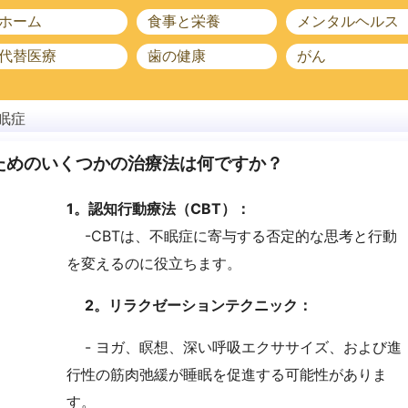
ホーム
食事と栄養
メンタルヘルス
代替医療
歯の健康
がん
眠症
ためのいくつかの治療法は何ですか？
1。認知行動療法（CBT）：
-CBTは、不眠症に寄与する否定的な思考と行動
を変えるのに役立ちます。
2。リラクゼーションテクニック：
- ヨガ、瞑想、深い呼吸エクササイズ、および進
行性の筋肉弛緩が睡眠を促進する可能性がありま
す。