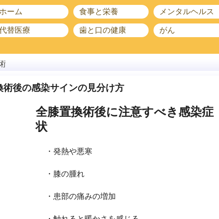
ホーム
食事と栄養
メンタルヘルス
代替医療
歯と口の健康
がん
術
換術後の感染サインの見分け方
全膝置換術後に注意すべき感染症
状
・発熱や悪寒
・膝の腫れ
・患部の痛みの増加
・触れると暖かさを感じる