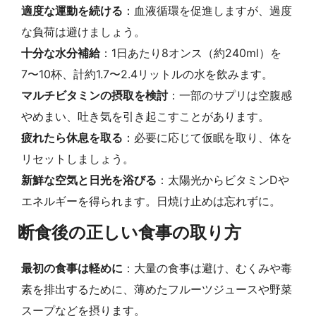
適度な運動を続ける
：血液循環を促進しますが、過度
な負荷は避けましょう。
十分な水分補給
：1日あたり8オンス（約240ml）を
7〜10杯、計約1.7〜2.4リットルの水を飲みます。
マルチビタミンの摂取を検討
：一部のサプリは空腹感
やめまい、吐き気を引き起こすことがあります。
疲れたら休息を取る
：必要に応じて仮眠を取り、体を
リセットしましょう。
新鮮な空気と日光を浴びる
：太陽光からビタミンDや
エネルギーを得られます。日焼け止めは忘れずに。
断食後の正しい食事の取り方
最初の食事は軽めに
：大量の食事は避け、むくみや毒
素を排出するために、薄めたフルーツジュースや野菜
スープなどを摂ります。