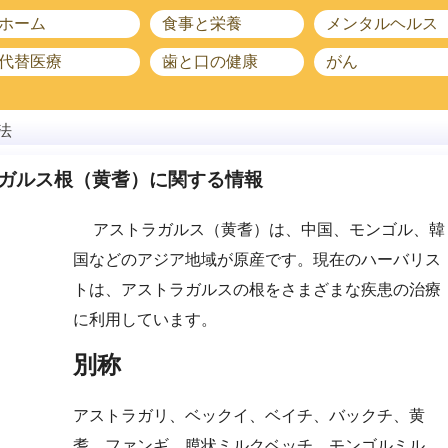
ホーム
食事と栄養
メンタルヘルス
代替医療
歯と口の健康
がん
法
ガルス根（黄耆）に関する情報
アストラガルス（黄耆）は、中国、モンゴル、韓
国などのアジア地域が原産です。現在のハーバリス
トは、アストラガルスの根をさまざまな疾患の治療
に利用しています。
別称
アストラガリ、ベックイ、ベイチ、バックチ、黄
耆、ファンギ、膜状ミルクベッチ、モンゴルミル