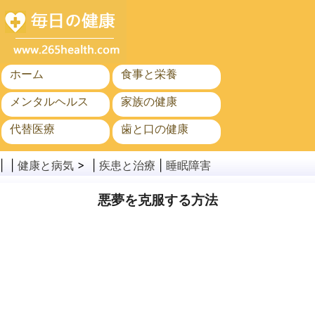
ホーム
食事と栄養
メンタルヘルス
家族の健康
代替医療
歯と口の健康
がん
公衆衛生
| |
健康と病気
> |
疾患と治療
|
睡眠障害
悪夢を克服する方法