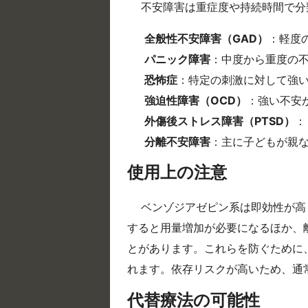
不安障害は重症度や持続時間で分
全般性不安障害（GAD）
：軽度
パニック障害
：中度から重度の
恐怖症
：特定の刺激に対して強
強迫性障害（OCD）
：強い不安
外傷後ストレス障害（PTSD）
：
分離不安障害
：主に子どもが親
使用上の注意
ベンゾジアゼピン系は即効性が高
すると用量増加が必要になるほか、
とがあります。これらを防ぐために
れます。依存リスクが高いため、通
代替療法の可能性