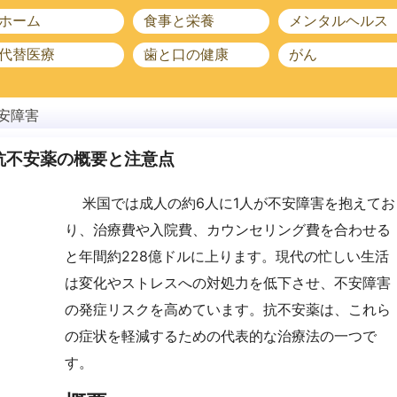
ホーム
食事と栄養
メンタルヘルス
代替医療
歯と口の健康
がん
安障害
抗不安薬の概要と注意点
米国では成人の約6人に1人が不安障害を抱えてお
り、治療費や入院費、カウンセリング費を合わせる
と年間約228億ドルに上ります。現代の忙しい生活
は変化やストレスへの対処力を低下させ、不安障害
の発症リスクを高めています。抗不安薬は、これら
の症状を軽減するための代表的な治療法の一つで
す。