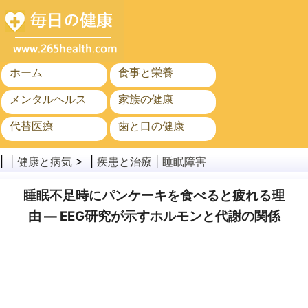
ホーム
食事と栄養
メンタルヘルス
家族の健康
代替医療
歯と口の健康
がん
公衆衛生
| |
健康と病気
> |
疾患と治療
|
睡眠障害
睡眠不足時にパンケーキを食べると疲れる理
由 ― EEG研究が示すホルモンと代謝の関係