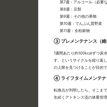
第7週：アルコール（必要
第8週：豆類
第9週：その他の果物
第10週：でんぷん質野菜
第11週：全粒穀物
③ プレメンテナンス（維
1週間あたり約100kcalずつ
す、というサイクルを繰り返
の上限を見つけることが目的
④ ライフタイムメンテ
転換点が判明したら、そこま
生続くアトキンス流の体重管