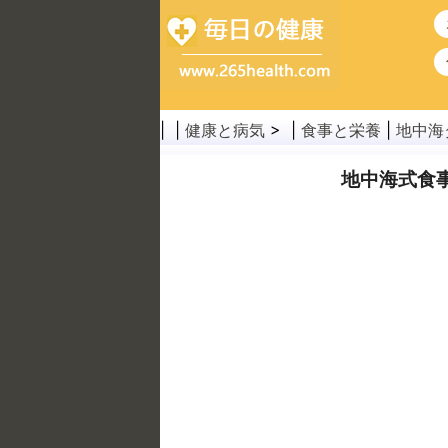
| |
健康と病気
> |
食事と栄養
|
地中海
地中海式食