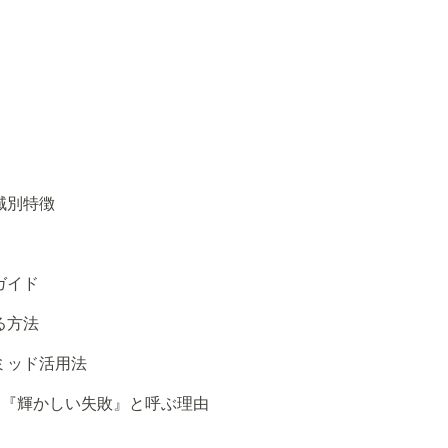
域別特徴
ガイド
る方法
ミッド活用法
ンを『輝かしい失敗』と呼ぶ理由