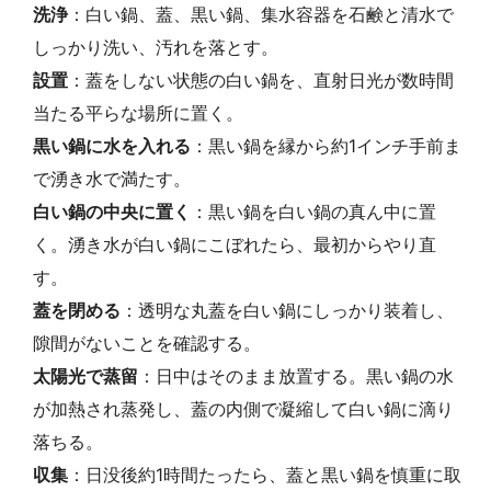
洗浄
：白い鍋、蓋、黒い鍋、集水容器を石鹸と清水で
しっかり洗い、汚れを落とす。
設置
：蓋をしない状態の白い鍋を、直射日光が数時間
当たる平らな場所に置く。
黒い鍋に水を入れる
：黒い鍋を縁から約1インチ手前ま
で湧き水で満たす。
白い鍋の中央に置く
：黒い鍋を白い鍋の真ん中に置
く。湧き水が白い鍋にこぼれたら、最初からやり直
す。
蓋を閉める
：透明な丸蓋を白い鍋にしっかり装着し、
隙間がないことを確認する。
太陽光で蒸留
：日中はそのまま放置する。黒い鍋の水
が加熱され蒸発し、蓋の内側で凝縮して白い鍋に滴り
落ちる。
収集
：日没後約1時間たったら、蓋と黒い鍋を慎重に取