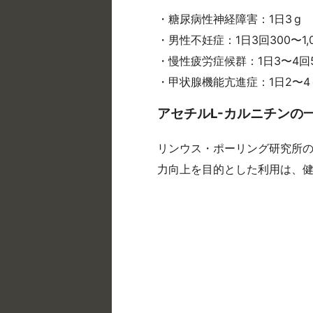
・糖尿病性神経障害：1日3 g
・男性不妊症：1日3回300〜1,0
・慢性疲労症候群：1日3〜4回500
・甲状腺機能亢進症：1日2〜4
アセチルL-カルニチンの
リンウス・ポーリング研究所の推奨
力向上を目的とした利用は、