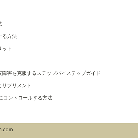
法
する方法
リット
不安障害を克服するステップバイステップガイド
とサプリメント
にコントロールする方法
h.com