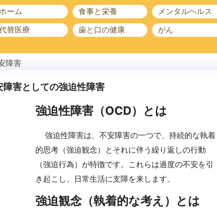
ホーム
食事と栄養
メンタルヘルス
代替医療
歯と口の健康
がん
安障害
安障害としての強迫性障害
強迫性障害（OCD）とは
強迫性障害は、不安障害の一つで、持続的な執着
的思考（強迫観念）とそれに伴う繰り返しの行動
（強迫行為）が特徴です。これらは過度の不安を引
き起こし、日常生活に支障を来します。
強迫観念（執着的な考え）とは