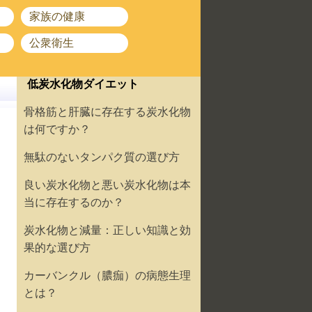
家族の健康
公衆衛生
低炭水化物ダイエット
骨格筋と肝臓に存在する炭水化物
は何ですか？
無駄のないタンパク質の選び方
良い炭水化物と悪い炭水化物は本
当に存在するのか？
炭水化物と減量：正しい知識と効
果的な選び方
カーバンクル（膿痂）の病態生理
とは？