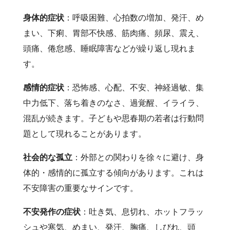
身体的症状
：呼吸困難、心拍数の増加、発汗、め
まい、下痢、胃部不快感、筋肉痛、頻尿、震え、
頭痛、倦怠感、睡眠障害などが繰り返し現れま
す。
感情的症状
：恐怖感、心配、不安、神経過敏、集
中力低下、落ち着きのなさ、過覚醒、イライラ、
混乱が続きます。子どもや思春期の若者は行動問
題として現れることがあります。
社会的な孤立
：外部との関わりを徐々に避け、身
体的・感情的に孤立する傾向があります。これは
不安障害の重要なサインです。
不安発作の症状
：吐き気、息切れ、ホットフラッ
シュや寒気、めまい、発汗、胸痛、しびれ、頭