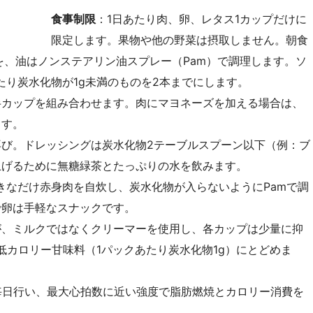
食事制限
：1日あたり肉、卵、レタス1カップだけに
限定します。果物や他の野菜は摂取しません。朝食
を、油はノンステアリン油スプレー（Pam）で調理します。ソ
たり炭水化物が1g未満のものを2本までにします。
半カップを組み合わせます。肉にマヨネーズを加える場合は、
ます。
再び。ドレッシングは炭水化物2テーブルスプーン以下（例：ブ
上げるために無糖緑茶とたっぷりの水を飲みます。
きなだけ赤身肉を自炊し、炭水化物が入らないようにPamで調
で卵は手軽なスナックです。
が、ミルクではなくクリーマーを使用し、各カップは少量に抑
の低カロリー甘味料（1パックあたり炭水化物1g）にとどめま
毎日行い、最大心拍数に近い強度で脂肪燃焼とカロリー消費を