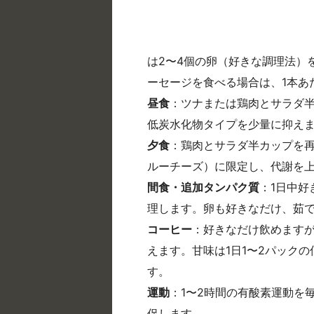
は2〜4個の卵（好きな調理法）
ーセージを食べる場合は、1本あ
昼食
：ツナまたは鶏肉とサラダ
低炭水化物タイプを少量に抑え
夕食
：鶏肉とサラダ半カップを
ルーチーズ）に限定し、代謝を
間食・追加タンパク質
：1日中好
理します。卵も好きなだけ、茹
コーヒー
：好きなだけ飲めます
えます。甘味は1日1〜2パック
す。
運動
：1〜2時間の有酸素運動を
促します。