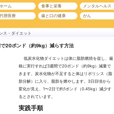
ホーム
食事と栄養
メンタルヘルス
代替医療
歯と口の健康
がん
ンス・ダイエット
で20ポンド（約9kg）減らす方法
低炭水化物ダイエットは体に脂肪燃焼を促し、厳
格に実行すれば3週間で20ポンド（約9kg）減量で
きます。炭水化物が不足すると体はリポリシス（脂
肪分解）に入り、脂肪を燃やします。3日目頃から
変化が見え、1〜2日で約1ポンド（0.45kg）減少す
るとされています。
実践手順