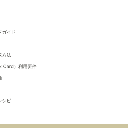
ドガイド
取方法
 Card）利用要件
価
レシピ