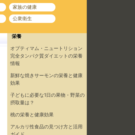
家族の健康
公衆衛生
栄養
オプティマム・ニュートリション
完全タンパク質ダイエットの栄養
情報
新鮮な焼きサーモンの栄養と健康
効果
子どもに必要な1日の果物・野菜の
摂取量は？
桃の栄養と健康効果
アルカリ性食品の見つけ方と活用
ガイド