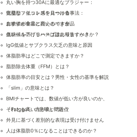
丸い胸を持つ30Aに最適なブラジャー：
完璧なフィット感を見つける
低脂肪・低コレステロール食事法：
おすすめ食品と控えるべき食品
血糖値が非常に高いのですが、
血糖値を下げるハーブはありますか？
低レベルのリソースは誰に報告すべきか？
IgG低値とサブクラス欠乏の意味と原因
体脂肪率はどこで測定できますか？
脂肪除去体重（FFM）とは？
体脂肪率の目安とは？男性・女性の基準を解説
「slim」の意味とは？
BMIチャートでは、数値が低い方が良いのか、
それとも高い方が良いのか？
「Fatggot」の意味と問題点
外見に基づく差別的な表現は受け付けません
人は体脂肪0％になることはできるのか？