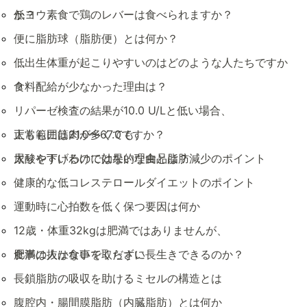
か？
低ヨウ素食で鶏のレバーは食べられますか？
便に脂肪球（脂肪便）とは何か？
低出生体重が起こりやすいのはどのような人たちですか
？
食料配給が少なかった理由は？
リパーゼ検査の結果が10.0 U/Lと低い場合、
正常範囲は21.0〜67.0ですか？
太ももに筋肉が多くても、
太りやすいわけではない理由と脂肪減少のポイント
尿酸を下げるのに効果的な食品は？
健康的な低コレステロールダイエットのポイント
運動時に心拍数を低く保つ要因は何か
12歳・体重32kgは肥満ではありませんが、
食事は抜かないでください
肥満の人は食事を取らずに長生きできるのか？
長鎖脂肪の吸収を助けるミセルの構造とは
腹腔内・腸間膜脂肪（内臓脂肪）とは何か