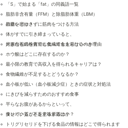
「S」で始まる「fat」の同義語一覧
脂肪非含有量（FFM）と除脂肪体重（LBM）
の違いとは？
脂肪を増やさずに筋肉をつける方法
体がすでに引き締まっていると、
好きなものを何でも食べても太らないのか？
大腸内視鏡検査前に低繊維食を避けるべき理由
ホウ酸はどこに存在するのか？
最小限の教育で高収入を得られるキャリアは？
食物繊維が不足するとどうなるか？
血小板が低い（血小板減少症）ときの症状と対処法
にきびを減らすためのおすすめ食事
平らなお腹があるからといって、
痩せていることを意味するのか？
タンパク質が不足する原因は？
トリグリセリドを下げる食品の情報はどこで得られます